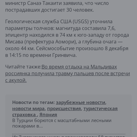
министр Санаэ Такаити заявила, что число
пострадавших достигает 30 человек.
Геологическая служба США (USGS) уточнила
параметры толчков: магнитуда составила 7,6,
эпицентр находился в 74 км к юго-западу от города
Мисава (префектура Аомори), а глубина очага —
около 44 км. Сейсмособытие произошло 8 декабря
в 14:15 по времени Гринвича.
Читайте также:
Во время отдыха на Мальдивах
россиянка получила травму пальцев после встречи
с акулой.
Новости по тегам:
зарубежные новости
,
новости мира
,
происшествия
,
туристическая
страховка
,
Япония
В Турции борются с масштабными лесными
пожарами в...
Из Тургенского ущелья эвакуировали 58 туристов