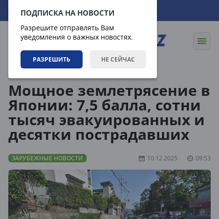
07.08.2026
20:54:51
ПОДПИСКА НА НОВОСТИ
Разрешите отправлять Вам
уведомления о важных новостях.
РАЗРЕШИТЬ
НЕ СЕЙЧАС
Новости
Зарубежные новости
Мощное землетрясение в
Японии: 7,5 балла, сотни
тысяч эвакуированных и
десятки пострадавших
ЗАРУБЕЖНЫЕ НОВОСТИ
10.12.2025
09:53