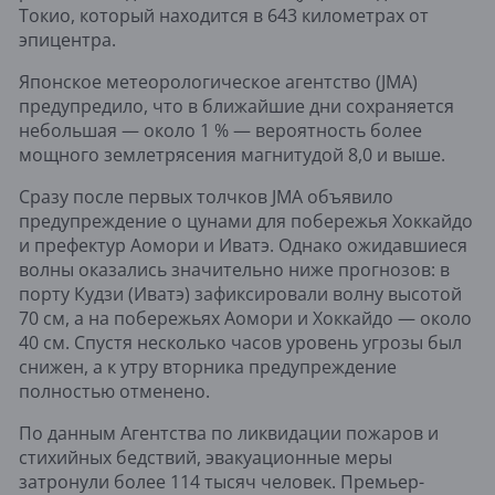
Токио, который находится в 643 километрах от
эпицентра.
Японское метеорологическое агентство (JMA)
предупредило, что в ближайшие дни сохраняется
небольшая — около 1 % — вероятность более
мощного землетрясения магнитудой 8,0 и выше.
Сразу после первых толчков JMA объявило
предупреждение о цунами для побережья Хоккайдо
и префектур Аомори и Иватэ. Однако ожидавшиеся
волны оказались значительно ниже прогнозов: в
порту Кудзи (Иватэ) зафиксировали волну высотой
70 см, а на побережьях Аомори и Хоккайдо — около
40 см. Спустя несколько часов уровень угрозы был
снижен, а к утру вторника предупреждение
полностью отменено.
По данным Агентства по ликвидации пожаров и
стихийных бедствий, эвакуационные меры
затронули более 114 тысяч человек. Премьер-