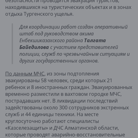
безопасности проводится эвакуация туристов,
находившихся на туристических объектах и в зонах
отдыха Тургенского ущелья.
Для координации работ создан оперативный
штаб под руководством акима
Енбекшиказахского района
Талгата
Байедилова
с участием представителей
полиции, служб по чрезвычайным ситуациям и
других государственных органов.
По данным МЧС
, из зоны подтопления
эвакуированы 58 человек, среди которых 21
ребенок и 8 иностранных граждан. Эвакуированных
временно разместили в вахтовом городке МЧС,
пострадавших нет. В ликвидации последствий
задействованы около 300 сотрудников экстренных
служб и 44 единицы техники. На месте
круглосуточно работают специалисты
«Казселезащиты» и ДЧС Алматинской области,
которые проводят аварийно-восстановительные