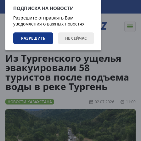
07.08.2026
23:30:39
ПОДПИСКА НА НОВОСТИ
Разрешите отправлять Вам
уведомления о важных новостях.
РАЗРЕШИТЬ
НЕ СЕЙЧАС
Новости
Новости Казахстана
Из Тургенского ущелья
эвакуировали 58
туристов после подъема
воды в реке Тургень
НОВОСТИ КАЗАХСТАНА
02.07.2026
11:00