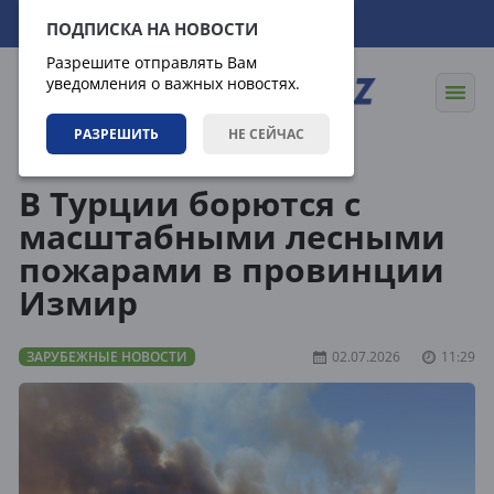
07.08.2026
14:40:28
ПОДПИСКА НА НОВОСТИ
Разрешите отправлять Вам
уведомления о важных новостях.
РАЗРЕШИТЬ
НЕ СЕЙЧАС
Новости
Зарубежные новости
В Турции борются с
масштабными лесными
пожарами в провинции
Измир
ЗАРУБЕЖНЫЕ НОВОСТИ
02.07.2026
11:29