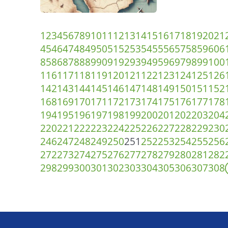
1
2
3
4
5
6
7
8
9
10
11
12
13
14
15
16
17
18
19
20
21
45
46
47
48
49
50
51
52
53
54
55
56
57
58
59
60
6
85
86
87
88
89
90
91
92
93
94
95
96
97
98
99
100
116
117
118
119
120
121
122
123
124
125
126
142
143
144
145
146
147
148
149
150
151
152
168
169
170
171
172
173
174
175
176
177
178
194
195
196
197
198
199
200
201
202
203
204
220
221
222
223
224
225
226
227
228
229
230
246
247
248
249
250
251
252
253
254
255
256
272
273
274
275
276
277
278
279
280
281
282
298
299
300
301
302
303
304
305
306
307
308