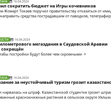
ТАНА
16.04.2024
чил сократить бюджет на Игры кочевников
м-Жомарт Токаев поручил правительству отказаться от им
направить средства пострадавшим от паводков, телеграфир
ВОСТИ
16.04.2024
километрового мегаздания в Саудовской Аравии
 сокращён
табы постройки будут более чем скромными
ТАНА
16.04.2024
азание за неустойчивый туризм грозит казахстан
и нарвалась на штраф. Казахстанской студентке грозит штра
орванные краснокнижные растения в сельском округе Уялыж