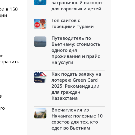
заграничный паспорт
для взрослых и детей
и в 150
яции
Топ сайтов с
горящими турами
Путеводитель по
Вьетнаму: стоимость
одного дня
ую
проживания и прайс
странить
на услуги
Как подать заявку на
лотерею Green Card
2025: Рекомендации
для граждан
з
Казахстана
го
Впечатления из
Нячанга: полезные 10
советов для тех, кто
едет во Вьетнам