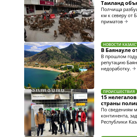
Таиланд объ
Полчища разбу
км к северу от 
приматов
НОВОСТИ КАЗАХС
В Баянауле 
В прошлом год
репутацию Баян
недоработку.
ПРОИСШЕСТВИЯ
15 нелегало
страны поли
По сведениям м
континента, за
Республики Каз