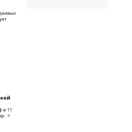
иджевых
ует
ской
ф в 11
ар.