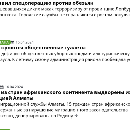
явил спецоперацию против обезьян
шевавшихся диких макак терроризируют провинцию Лопбур
Бангкока. Городские службы не справляются с ростом попул
ТАНА
16.04.2024
откроются общественные туалеты
у дефицит общественных уборных «подмочил» туристическ
аула. К летнему сезону администрация района пообещала у
16.04.2024
в из стран африканского континента выдворены и
цией Алматы
играционной службы Алматы, 15 граждан стран африканско
держанные за нарушение миграционного законодательства
ахстан, депортированы на Родину