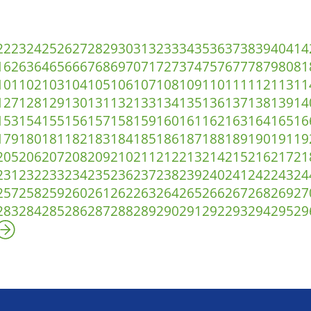
22
23
24
25
26
27
28
29
30
31
32
33
34
35
36
37
38
39
40
41
4
1
62
63
64
65
66
67
68
69
70
71
72
73
74
75
76
77
78
79
80
81
101
102
103
104
105
106
107
108
109
110
111
112
113
11
127
128
129
130
131
132
133
134
135
136
137
138
139
14
153
154
155
156
157
158
159
160
161
162
163
164
165
16
179
180
181
182
183
184
185
186
187
188
189
190
191
19
205
206
207
208
209
210
211
212
213
214
215
216
217
21
231
232
233
234
235
236
237
238
239
240
241
242
243
24
257
258
259
260
261
262
263
264
265
266
267
268
269
27
283
284
285
286
287
288
289
290
291
292
293
294
295
29