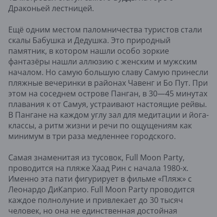
Драконьей лестницей.
Ещё одним местом паломничества туристов стали
скалы Бабушка и Дедушка. Это природный
памятник, в котором нашли особо зоркие
фантазёры нашли аллюзию с женским и мужским
началом. Но самую большую славу Самую принесли
пляжные вечеринки в районах Чавенг и Бо Пут. При
этом на соседнем острове Панган, в 30—45 минутах
плавания к от Самуя, устраивают настоящие рейвы.
В Пангане на каждом углу зал для медитации и йога-
классы, а ритм жизни и речи по ощущениям как
минимум в три раза медленнее городского.
Самая знаменитая из тусовок, Full Moon Party,
проводится на пляже Хаад Рин с начала 1980-х.
Именно эта пати фигурирует в фильме «Пляж» с
Леонардо ДиКаприо. Full Moon Party проводится
каждое полнолуние и привлекает до 30 тысяч
человек, но она не единственная достойная