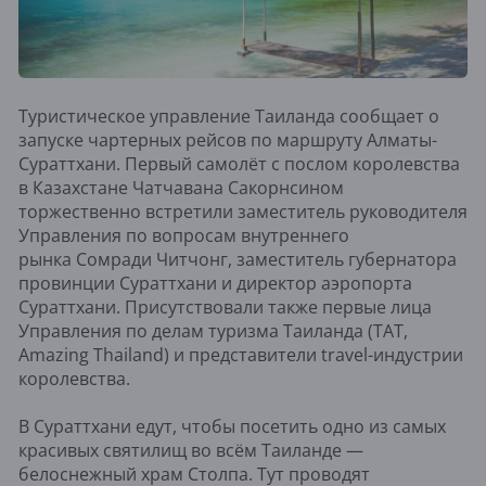
Туристическое управление Таиланда сообщает о
запуске чартерных рейсов по маршруту Алматы-
Сураттхани. Первый самолёт с послом королевства
в Казахстане Чатчавана Сакорнсином
торжественно встретили заместитель руководителя
Управления по вопросам внутреннего
рынка Сомради Читчонг, заместитель губернатора
провинции Сураттхани и директор аэропорта
Сураттхани. Присутствовали также первые лица
Управления по делам туризма Таиланда (TAT,
Amazing Thailand) и представители travel-индустрии
королевства.
В Сураттхани едут, чтобы посетить одно из самых
красивых святилищ во всём Таиланде —
белоснежный храм Столпа. Тут проводят