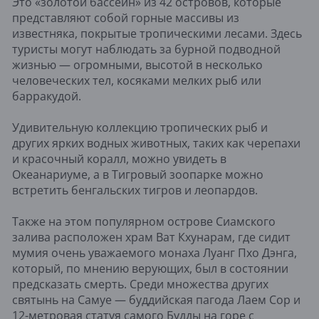
Это «золотой бассейн» из 42 островов, которые
представляют собой горные массивы из
известняка, покрытые тропическими лесами. Здесь
туристы могут наблюдать за бурной подводной
жизнью — огромными, высотой в несколько
человеческих тел, косяками мелких рыб или
барракудой.
Удивительную коллекцию тропических рыб и
других ярких водных животных, таких как черепахи
и красочный коралл, можно увидеть ​в
Океанариуме, а в Тигровый зоопарке можно
встретить бенгальских тигров и леопардов.
Также на этом популярном острове Сиамского
залива расположен храм Ват Кхунарам, где сидит
мумия очень уважаемого монаха Луанг Пхо Дэнга,
который, по мнению верующих, был в состоянии
предсказать смерть. Среди множества других
святынь на Самуе — буддийская пагода Лаем Сор и
12-метровая статуя самого Будды на горе с