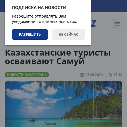
07.08.2026
10:55:18
ПОДПИСКА НА НОВОСТИ
Разрешите отправлять Вам
уведомления о важных новостях.
РАЗРЕШИТЬ
НЕ СЕЙЧАС
Новости
Новости Казахстана
Казахстанские туристы
осваивают Самуй
НОВОСТИ КАЗАХСТАНА
05.06.2024
17:40