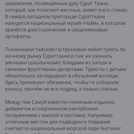
церемонии, посвящённые духу Сурат Тхани,
который, как полагают местные, живёт в его стенах.
В северо-западном пригороде Сураттхани
находится национальный музей «Чайя», в котором
хранятся доисторические и средневековые
артефакты.
Поклонники тайской гастрономии любят гулять по
ночному рынку Сураттхани и там же ужинать
мясными шашлычками, блюдами из лапши и
свежими фруктовыми десертами. Туристы с детьми
обязательно заглядывают в обезьяний колледж.
Здесь тренируют обезьянок, чтобы те собирали
кокосы, причём не все подряд, а только спелые.
Между тем Самуй известен пляжным отдыхом,
дайвингом и снорклингом (неглубоким
погружением с маской и ластами). Например,
отличным местом для подводного плавания
считается национальный морской парк Ангтхонг.