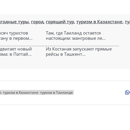
годные туры
,
город
,
горящий тур
,
туризм в Казахстане
,
т
ысяч туристов
Там, где Таиланд остается
ану в первом...
настоящим: мангровые ле...
двигает новый
Из Костаная запускают прямые
ма: в Паттай...
рейсы в Ташкент...
р
туризм в Казахстане
туризм в Таиланде