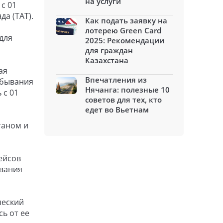
на услуги
с 01
а (TAT).
Как подать заявку на
лотерею Green Card
для
2025: Рекомендации
для граждан
Казахстана
ая
Впечатления из
ебывания
Нячанга: полезные 10
 с 01
советов для тех, кто
едет во Вьетнам
таном и
ейсов
ования
ческий
ь от ее