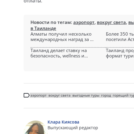
оплаты.
Новости по тегам:
аэропорт
,
вокруг света
,
вы
в Таиланде
Алматы получил несколько
Более 350 т
международных наград за ...
посетили Аст
Таиланд делает ставку на
Таиланд про
безопасность, wellness и...
формат туриз
аэропорт
вокруг света
выгодные туры
город
горящий ту
Клара Киясова
Выпускающий редактор