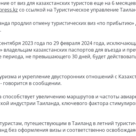
е от виз для казахстанских туристов еще на 6 месяцев 
press.kz
со ссылкой на Туристическое управление Таиланд
анда продлил отмену туристических виз «по прибытию» 
.
сентября 2023 года по 29 февраля 2024 года, исключающ
 владельцам казахстанских паспортов для въезда и пр
 периода, не превышающего 30 дней, будет действовать
уризма и укрепление двусторонних отношений с Казахс
- говорится в сообщении.
а способствует увеличению маршрутов и частоты авиар
ской индустрии Таиланда, ключевого фактора стимулир
 туристам, путешествующим в Таиланд в летний туристи
ланд без оформления визы и соответственно освобождаяс