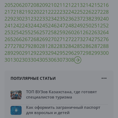
205
206
207
208
209
210
211
212
213
214
215
216
217
218
219
220
221
222
223
224
225
226
227
228
229
230
231
232
233
234
235
236
237
238
239
240
241
242
243
244
245
246
247
248
249
250
251
252
253
254
255
256
257
258
259
260
261
262
263
264
265
266
267
268
269
270
271
272
273
274
275
276
277
278
279
280
281
282
283
284
285
286
287
288
289
290
291
292
293
294
295
296
297
298
299
300
301
302
303
304
305
306
307
308
ПОПУЛЯРНЫЕ СТАТЬИ
ТОП ВУЗов Казахстана, где готовят
специалистов туризма
Как оформить заграничный паспорт
для взрослых и детей