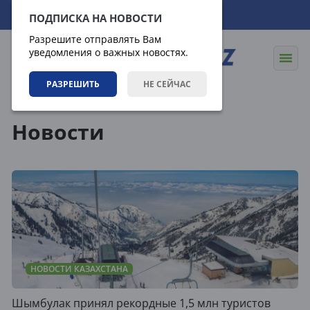
08.08.2026
17:17:44
ПОДПИСКА НА НОВОСТИ
Разрешите отправлять Вам
уведомления о важных новостях.
РАЗРЕШИТЬ
НЕ СЕЙЧАС
Новости
Новости
НОВОСТИ КАЗАХСТАНА
Шымбулак принял рекордные 1,5 млн туристов