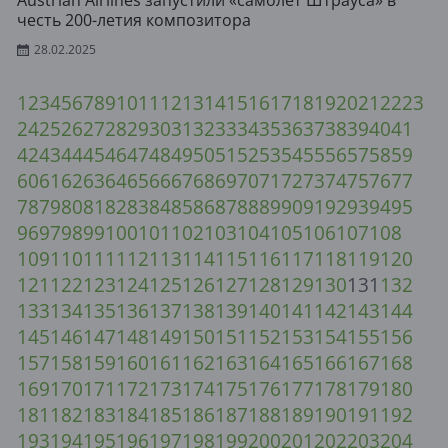
Austrian Airlines запустили «самолёт Штрауса» в
честь 200-летия композитора
28.02.2025
1
2
3
4
5
6
7
8
9
10
11
12
13
14
15
16
17
18
19
20
21
22
23
24
25
26
27
28
29
30
31
32
33
34
35
36
37
38
39
40
41
42
43
44
45
46
47
48
49
50
51
52
53
54
55
56
57
58
59
60
61
62
63
64
65
66
67
68
69
70
71
72
73
74
75
76
77
78
79
80
81
82
83
84
85
86
87
88
89
90
91
92
93
94
95
96
97
98
99
100
101
102
103
104
105
106
107
108
109
110
111
112
113
114
115
116
117
118
119
120
121
122
123
124
125
126
127
128
129
130
131
132
133
134
135
136
137
138
139
140
141
142
143
144
145
146
147
148
149
150
151
152
153
154
155
156
157
158
159
160
161
162
163
164
165
166
167
168
169
170
171
172
173
174
175
176
177
178
179
180
181
182
183
184
185
186
187
188
189
190
191
192
193
194
195
196
197
198
199
200
201
202
203
204