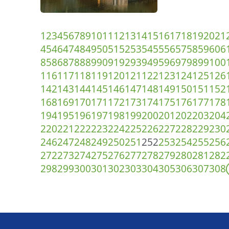
1
2
3
4
5
6
7
8
9
10
11
12
13
14
15
16
17
18
19
20
21
45
46
47
48
49
50
51
52
53
54
55
56
57
58
59
60
6
85
86
87
88
89
90
91
92
93
94
95
96
97
98
99
100
116
117
118
119
120
121
122
123
124
125
126
142
143
144
145
146
147
148
149
150
151
152
168
169
170
171
172
173
174
175
176
177
178
194
195
196
197
198
199
200
201
202
203
204
220
221
222
223
224
225
226
227
228
229
230
246
247
248
249
250
251
252
253
254
255
256
272
273
274
275
276
277
278
279
280
281
282
298
299
300
301
302
303
304
305
306
307
308