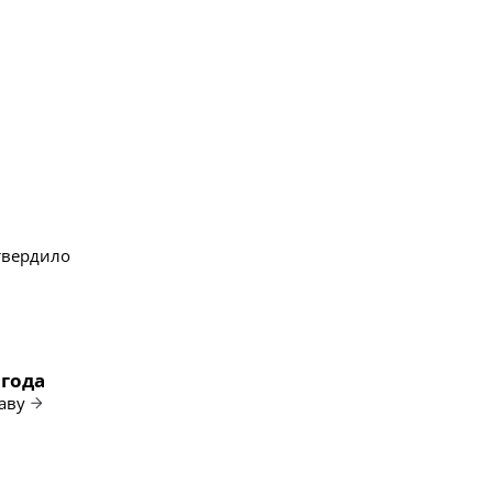
твердило
 года
аву