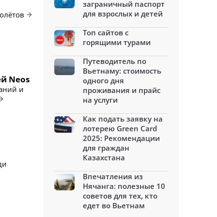
заграничный паспорт
для взрослых и детей
толётов
Топ сайтов с
горящими турами
Путеводитель по
Вьетнаму: стоимость
ей Neos
одного дня
аний и
проживания и прайс
на услуги
Как подать заявку на
лотерею Green Card
2025: Рекомендации
для граждан
Казахстана
ди
Впечатления из
Нячанга: полезные 10
советов для тех, кто
едет во Вьетнам