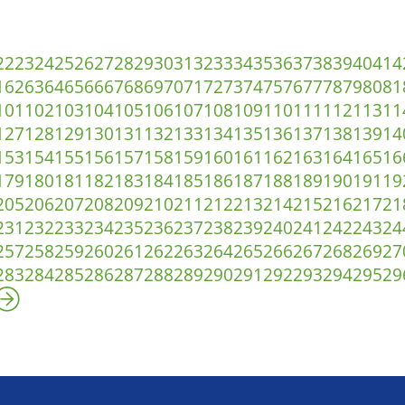
22
23
24
25
26
27
28
29
30
31
32
33
34
35
36
37
38
39
40
41
4
1
62
63
64
65
66
67
68
69
70
71
72
73
74
75
76
77
78
79
80
81
101
102
103
104
105
106
107
108
109
110
111
112
113
11
127
128
129
130
131
132
133
134
135
136
137
138
139
14
153
154
155
156
157
158
159
160
161
162
163
164
165
16
179
180
181
182
183
184
185
186
187
188
189
190
191
19
205
206
207
208
209
210
211
212
213
214
215
216
217
21
231
232
233
234
235
236
237
238
239
240
241
242
243
24
257
258
259
260
261
262
263
264
265
266
267
268
269
27
283
284
285
286
287
288
289
290
291
292
293
294
295
29