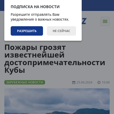
08.08.2026
01:37:50
ПОДПИСКА НА НОВОСТИ
Разрешите отправлять Вам
уведомления о важных новостях.
РАЗРЕШИТЬ
НЕ СЕЙЧАС
Новости
Зарубежные новости
Пожары грозят
известнейшей
достопримечательности
Кубы
ЗАРУБЕЖНЫЕ НОВОСТИ
25.04.2024
10:08