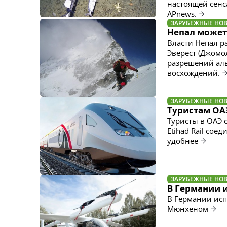
настоящей сенса
APnews.
ЗАРУБЕЖНЫЕ НО
Непал может
Власти Непал р
Эверест (Джомол
разрешений ал
восхождений.
ЗАРУБЕЖНЫЕ НО
Туристам ОАЭ
Туристы в ОАЭ 
Etihad Rail сое
удобнее
ЗАРУБЕЖНЫЕ НО
В Германии 
В Германии исп
Мюнхеном