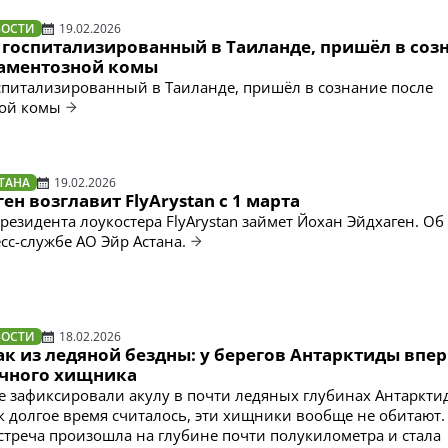
ВОСТИ
19.02.2026
, госпитализированный в Таиланде, пришёл в соз
аментозной комы
оспитализированный в Таиланде, пришёл в сознание после
ой комы
ТАНА
19.02.2026
ен возглавит FlyArystan с 1 марта
президента лоукостера FlyArystan займет Йохан Эйдхаген. Об
сс-службе АО Эйр Астана.
ВОСТИ
18.02.2026
ак из ледяной бездны: у берегов Антарктиды впе
очного хищника
 зафиксировали акулу в почти ледяных глубинах Антаркт
ак долгое время считалось, эти хищники вообще не обитают.
треча произошла на глубине почти полукилометра и стала