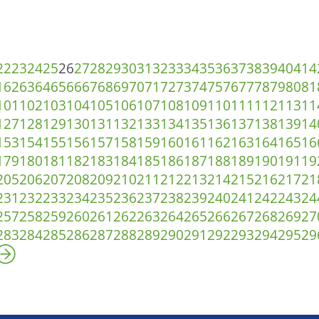
22
23
24
25
26
27
28
29
30
31
32
33
34
35
36
37
38
39
40
41
4
1
62
63
64
65
66
67
68
69
70
71
72
73
74
75
76
77
78
79
80
81
101
102
103
104
105
106
107
108
109
110
111
112
113
11
127
128
129
130
131
132
133
134
135
136
137
138
139
14
153
154
155
156
157
158
159
160
161
162
163
164
165
16
179
180
181
182
183
184
185
186
187
188
189
190
191
19
205
206
207
208
209
210
211
212
213
214
215
216
217
21
231
232
233
234
235
236
237
238
239
240
241
242
243
24
257
258
259
260
261
262
263
264
265
266
267
268
269
27
283
284
285
286
287
288
289
290
291
292
293
294
295
29