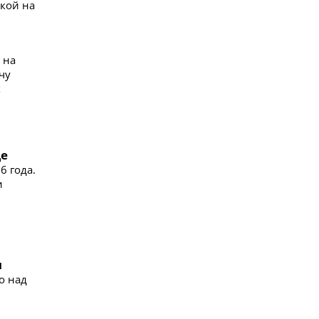
лкой на
 на
чу
х
де
6 года.
и
я
o над