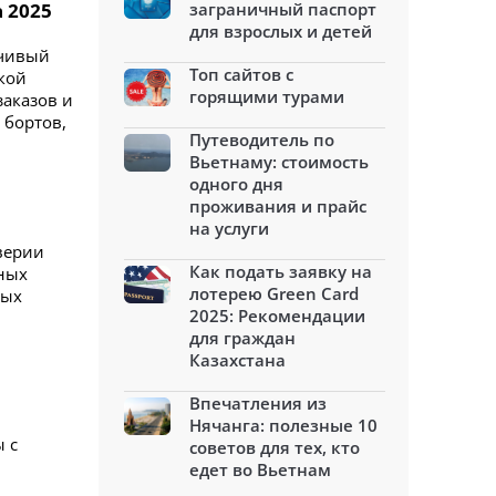
 2025
заграничный паспорт
для взрослых и детей
йчивый
Топ сайтов с
кой
горящими турами
заказов и
 бортов,
Путеводитель по
Вьетнаму: стоимость
одного дня
проживания и прайс
на услуги
верии
Как подать заявку на
пных
лотерею Green Card
ных
2025: Рекомендации
для граждан
Казахстана
Впечатления из
Нячанга: полезные 10
 с
советов для тех, кто
едет во Вьетнам