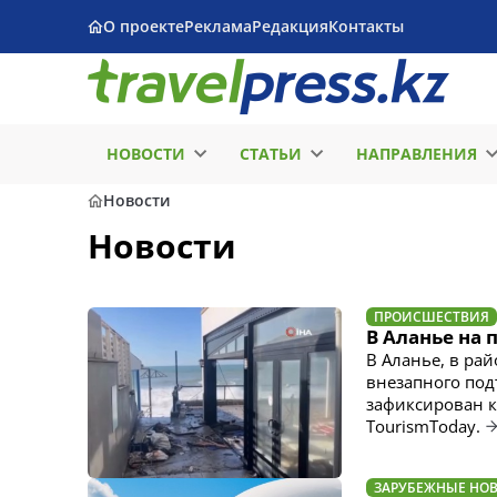
О проекте
Реклама
Редакция
Контакты
НОВОСТИ
СТАТЬИ
НАПРАВЛЕНИЯ
Новости
Новости
ПРОИСШЕСТВИЯ
В Аланье на
В Аланье, в ра
внезапного под
зафиксирован к
TourismToday.
ЗАРУБЕЖНЫЕ НО