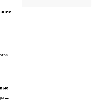
нание
 этом
рвые
иды —