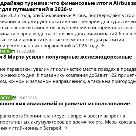
драйвер туризма: что финансовые итоги Airbus за
 для путешествий в 2026-м
ги 2025 года, опубликованные Airbus, подтверждают усто
виации и формируют позитивный сценарий для туристичес
дные поставки самолётов, крупнейший в истории портфель 
щиванию производства означают для авиакомпаний больше
ые сети и дополнительные возможности для развития
и региональных направлений в 2026 году.
ТАНА
19.02.2026
и 8 Марта усилят популярные железнодорожные
ие перевозки» увеличит количество мест в поездах в предд
 женского дня. К празднику компания добавит 122 прице
ном, южном и западном направлениях, а также на пригород
ВОСТИ
19.02.2026
японских авиалиний ограничат использование
ранспорта Японии планирует с апреля ввести запрет на
портативных аккумуляторов во время полета. Меры связаны
ния литий-ионных батарей.