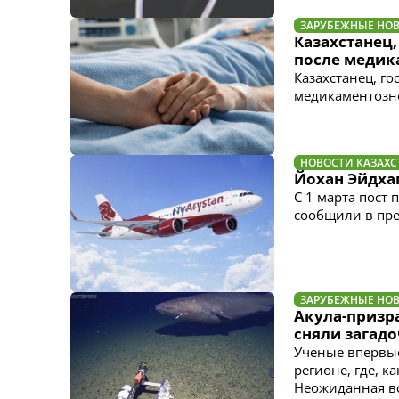
ЗАРУБЕЖНЫЕ НО
Казахстанец
после медик
Казахстанец, г
медикаментозн
НОВОСТИ КАЗАХС
Йохан Эйдхаг
С 1 марта пост 
сообщили в пре
ЗАРУБЕЖНЫЕ НО
Акула-призр
сняли загад
Учeные впервые
регионе, где, к
Неожиданная вс