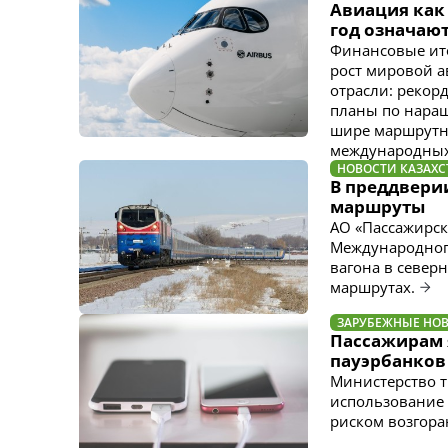
Авиация как 
год означают
Финансовые ито
рост мировой а
отрасли: рекор
планы по нара
шире маршрутн
международных 
НОВОСТИ КАЗАХС
В преддвери
маршруты
АО «Пассажирск
Международного
вагона в север
маршрутах.
ЗАРУБЕЖНЫЕ НО
Пассажирам 
пауэрбанков
Министерство т
использование 
риском возгора