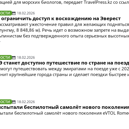
цией для морских биологов, передает TravelPress.kz со ссы
ВОСТИ
18.02.2026
 ограничить доступ к восхождению на Эверест
ассматривают ужесточение правил для желающих подняться
унгму, 8 848,86 м). Речь идет о возможном запрете на выда
ьпинистам без подтвержденного опыта серьезных высотны
ВОСТИ
18.02.2026
 станет доступно путешествие по стране на поез
смогут путешествовать между эмиратами на поезде уже с 202
динит крупнейшие города страны и сделает поездки быстрее 
ВОСТИ
18.02.2026
испытали беспилотный самолёт нового поколени
ытали беспилотный самолёт нового поколения eVTOL Rome