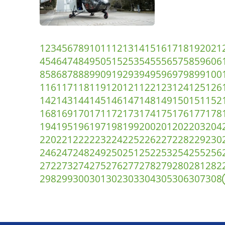
1
2
3
4
5
6
7
8
9
10
11
12
13
14
15
16
17
18
19
20
21
45
46
47
48
49
50
51
52
53
54
55
56
57
58
59
60
6
85
86
87
88
89
90
91
92
93
94
95
96
97
98
99
100
116
117
118
119
120
121
122
123
124
125
126
142
143
144
145
146
147
148
149
150
151
152
168
169
170
171
172
173
174
175
176
177
178
194
195
196
197
198
199
200
201
202
203
204
220
221
222
223
224
225
226
227
228
229
230
246
247
248
249
250
251
252
253
254
255
256
272
273
274
275
276
277
278
279
280
281
282
298
299
300
301
302
303
304
305
306
307
308