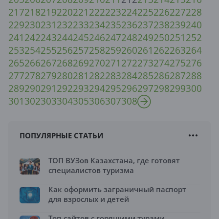
217
218
219
220
221
222
223
224
225
226
227
228
229
230
231
232
233
234
235
236
237
238
239
240
241
242
243
244
245
246
247
248
249
250
251
252
253
254
255
256
257
258
259
260
261
262
263
264
265
266
267
268
269
270
271
272
273
274
275
276
277
278
279
280
281
282
283
284
285
286
287
288
289
290
291
292
293
294
295
296
297
298
299
300
301
302
303
304
305
306
307
308
ПОПУЛЯРНЫЕ СТАТЬИ
ТОП ВУЗов Казахстана, где готовят
специалистов туризма
Как оформить заграничный паспорт
для взрослых и детей
Топ сайтов с горящими турами