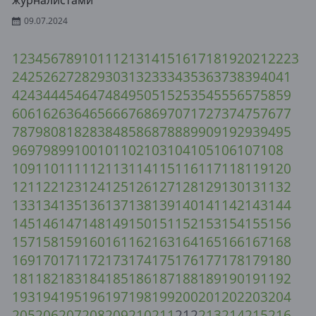
журналистами
09.07.2024
1
2
3
4
5
6
7
8
9
10
11
12
13
14
15
16
17
18
19
20
21
22
23
24
25
26
27
28
29
30
31
32
33
34
35
36
37
38
39
40
41
42
43
44
45
46
47
48
49
50
51
52
53
54
55
56
57
58
59
60
61
62
63
64
65
66
67
68
69
70
71
72
73
74
75
76
77
78
79
80
81
82
83
84
85
86
87
88
89
90
91
92
93
94
95
96
97
98
99
100
101
102
103
104
105
106
107
108
109
110
111
112
113
114
115
116
117
118
119
120
121
122
123
124
125
126
127
128
129
130
131
132
133
134
135
136
137
138
139
140
141
142
143
144
145
146
147
148
149
150
151
152
153
154
155
156
157
158
159
160
161
162
163
164
165
166
167
168
169
170
171
172
173
174
175
176
177
178
179
180
181
182
183
184
185
186
187
188
189
190
191
192
193
194
195
196
197
198
199
200
201
202
203
204
205
206
207
208
209
210
211
212
213
214
215
216