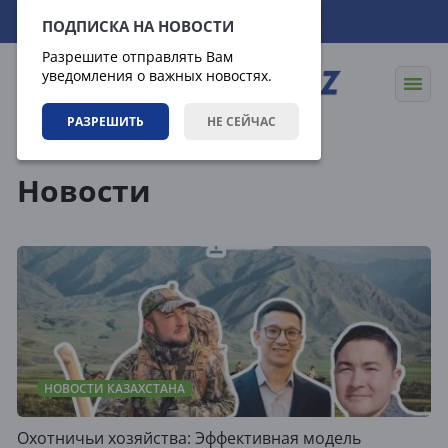
08.08.2026
18:49:18
ПОДПИСКА НА НОВОСТИ
Разрешите отправлять Вам
уведомления о важных новостях.
РАЗРЕШИТЬ
НЕ СЕЙЧАС
Новости
Новости
НОВОСТИ КАЗАХСТАНА
Охотничьи хозяйства: Эффективная модель