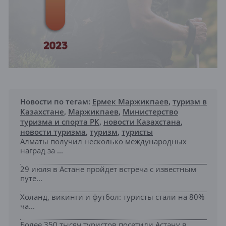
Новости по тегам:
Ермек Маржикпаев
,
туризм в
Казахстане
,
Маржикпаев
,
Министерство
туризма и спорта РК
,
новости Казахстана
,
новости туризма
,
туризм
,
туристы
Алматы получил несколько международных
наград за ...
29 июля в Астане пройдет встреча с известным
путе...
Холанд, викинги и футбол: туристы стали на 80%
ча...
Более 350 тысяч туристов посетили Астану в