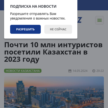
08.08.2026
13:37:43
ПОДПИСКА НА НОВОСТИ
Разрешите отправлять Вам
уведомления о важных новостях.
РАЗРЕШИТЬ
НЕ СЕЙЧАС
Новости
Новости Казахстана
Почти 10 млн интуристов
посетили Казахстан в
2023 году
НОВОСТИ КАЗАХСТАНА
14.05.2024
20:22