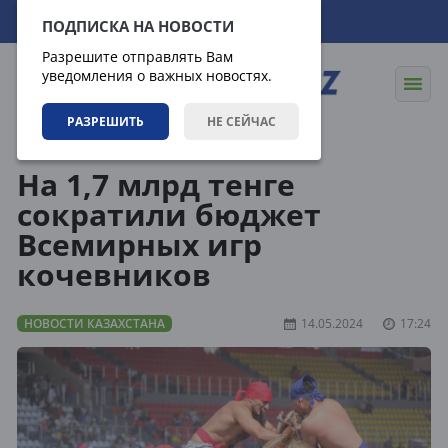
07.08.2026
21:25:21
ПОДПИСКА НА НОВОСТИ
Разрешите отправлять Вам
уведомления о важных новостях.
РАЗРЕШИТЬ
НЕ СЕЙЧАС
Новости
Новости Казахстана
На 1,7 млрд тенге
сократили бюджет
Всемирных игр
кочевников
НОВОСТИ КАЗАХСТАНА
14.05.2024
17:24