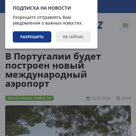
08.08.2026
08:56:52
ПОДПИСКА НА НОВОСТИ
Разрешите отправлять Вам
уведомления о важных новостях.
РАЗРЕШИТЬ
НЕ СЕЙЧАС
Новости
Зарубежные новости
В Португалии будет
построен новый
международный
аэропорт
ЗАРУБЕЖНЫЕ НОВОСТИ
15.05.2024
20:08