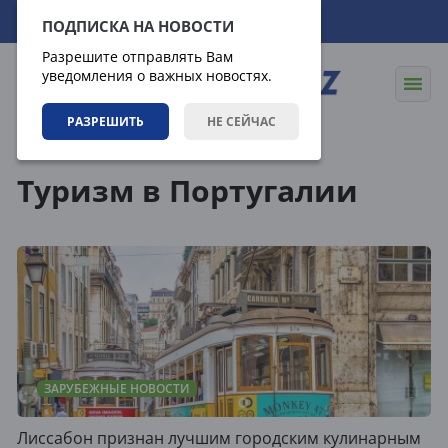
09.08.2026
13:46:42
ПОДПИСКА НА НОВОСТИ
Разрешите отправлять Вам
уведомления о важных новостях.
РАЗРЕШИТЬ
НЕ СЕЙЧАС
Теги
Туризм в Португалии
ЗАРУБЕЖНЫЕ НОВОСТИ
Лиссабон признан лучшим городским кулинарным