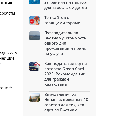
анных
заграничный паспорт
для взрослых и детей
перелеты
Топ сайтов с
горящими турами
Путеводитель по
Вьетнаму: стоимость
одного дня
проживания и прайс
ладных» в
на услуги
пнейшие
Как подать заявку на
лотерею Green Card
2025: Рекомендации
для граждан
Казахстана
зоне
Впечатления из
Нячанга: полезные 10
советов для тех, кто
едет во Вьетнам