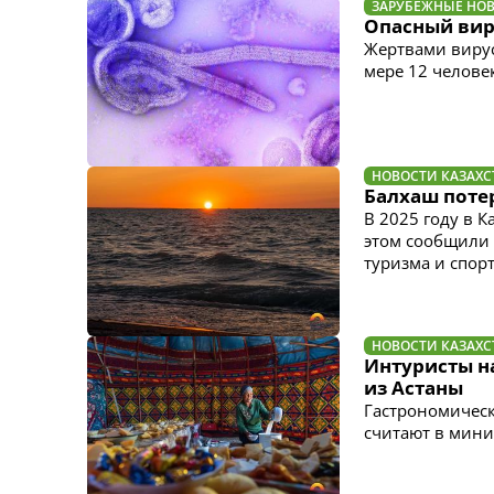
ЗАРУБЕЖНЫЕ НО
Опасный виру
Жертвами вирус
мере 12 челове
НОВОСТИ КАЗАХС
Балхаш потер
В 2025 году в 
этом сообщили 
туризма и спорт
НОВОСТИ КАЗАХС
Интуристы на
из Астаны
Гастрономическ
считают в мини