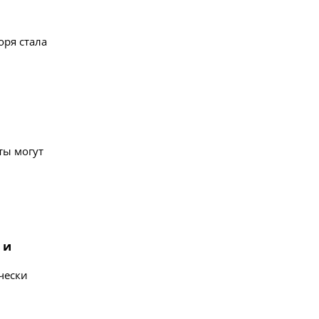
оря стала
ты могут
 и
чески