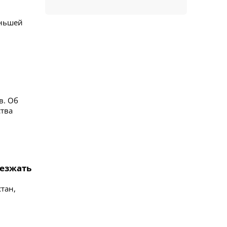
еньшей
в. Об
ства
уезжать
тан,