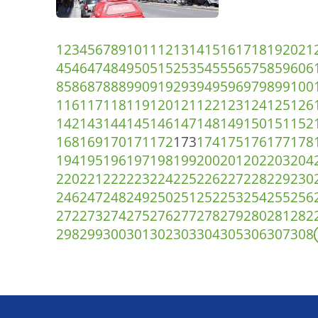
1
2
3
4
5
6
7
8
9
10
11
12
13
14
15
16
17
18
19
20
21
45
46
47
48
49
50
51
52
53
54
55
56
57
58
59
60
6
85
86
87
88
89
90
91
92
93
94
95
96
97
98
99
100
116
117
118
119
120
121
122
123
124
125
126
142
143
144
145
146
147
148
149
150
151
152
168
169
170
171
172
173
174
175
176
177
178
194
195
196
197
198
199
200
201
202
203
204
220
221
222
223
224
225
226
227
228
229
230
246
247
248
249
250
251
252
253
254
255
256
272
273
274
275
276
277
278
279
280
281
282
298
299
300
301
302
303
304
305
306
307
308