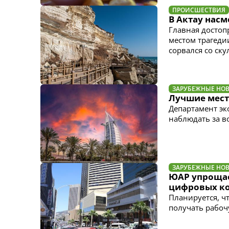
ПРОИСШЕСТВИЯ
В Актау насм
Главная достоп
местом трагеди
сорвался со ск
ЗАРУБЕЖНЫЕ НО
Лучшие мест
Департамент эк
наблюдать за в
ЗАРУБЕЖНЫЕ НО
ЮАР упрощае
цифровых к
Планируется, ч
получать рабоч