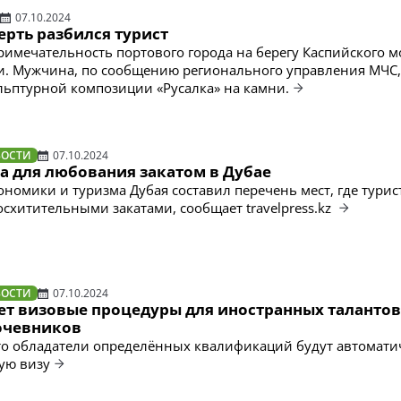
07.10.2024
ерть разбился турист
римечательность портового города на берегу Каспийского м
и. Мужчина, по сообщению регионального управления МЧС,
ульптурной композиции «Русалка» на камни.
ВОСТИ
07.10.2024
а для любования закатом в Дубае
ономики и туризма Дубая составил перечень мест, где турис
осхитительными закатами, сообщает travelpress.kz
ВОСТИ
07.10.2024
т визовые процедуры для иностранных талантов
очевников
то обладатели определённых квалификаций будут автомати
ую визу