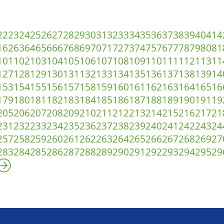
22
23
24
25
26
27
28
29
30
31
32
33
34
35
36
37
38
39
40
41
4
1
62
63
64
65
66
67
68
69
70
71
72
73
74
75
76
77
78
79
80
81
101
102
103
104
105
106
107
108
109
110
111
112
113
11
127
128
129
130
131
132
133
134
135
136
137
138
139
14
153
154
155
156
157
158
159
160
161
162
163
164
165
16
179
180
181
182
183
184
185
186
187
188
189
190
191
19
205
206
207
208
209
210
211
212
213
214
215
216
217
21
231
232
233
234
235
236
237
238
239
240
241
242
243
24
257
258
259
260
261
262
263
264
265
266
267
268
269
27
283
284
285
286
287
288
289
290
291
292
293
294
295
29