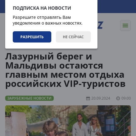
07.08.2026
21:09:47
ПОДПИСКА НА НОВОСТИ
Разрешите отправлять Вам
уведомления о важных новостях.
РАЗРЕШИТЬ
НЕ СЕЙЧАС
Новости
Зарубежные новости
Лазурный берег и
Мальдивы остаются
главным местом отдыха
российских VIP-туристов
ЗАРУБЕЖНЫЕ НОВОСТИ
20.09.2024
09:00