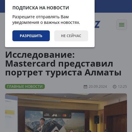
07.08.2026
16:10:02
ПОДПИСКА НА НОВОСТИ
Разрешите отправлять Вам
уведомления о важных новостях.
РАЗРЕШИТЬ
НЕ СЕЙЧАС
Новости
Главные новости
Исследование:
Mastercard представил
портрет туриста Алматы
ГЛАВНЫЕ НОВОСТИ
20.09.2024
12:25