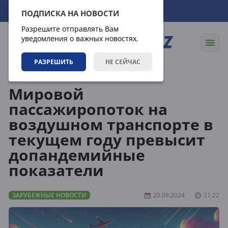
06.08.2026
12:15:54
ПОДПИСКА НА НОВОСТИ
Разрешите отправлять Вам
уведомления о важных новостях.
РАЗРЕШИТЬ
НЕ СЕЙЧАС
Новости
Зарубежные новости
Мировой
пассажиропоток на
воздушном транспорте в
текущем году превысит
допандемийные
показатели
ЗАРУБЕЖНЫЕ НОВОСТИ
20.09.2024
21:22