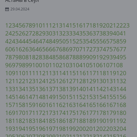
Астаны в Сеул
29.04.2024
1
2
3
4
5
6
7
8
9
10
11
12
13
14
15
16
17
18
19
20
21
22
23
24
25
26
27
28
29
30
31
32
33
34
35
36
37
38
39
40
41
42
43
44
45
46
47
48
49
50
51
52
53
54
55
56
57
58
59
60
61
62
63
64
65
66
67
68
69
70
71
72
73
74
75
76
77
78
79
80
81
82
83
84
85
86
87
88
89
90
91
92
93
94
95
96
97
98
99
100
101
102
103
104
105
106
107
108
109
110
111
112
113
114
115
116
117
118
119
120
121
122
123
124
125
126
127
128
129
130
131
132
133
134
135
136
137
138
139
140
141
142
143
144
145
146
147
148
149
150
151
152
153
154
155
156
157
158
159
160
161
162
163
164
165
166
167
168
169
170
171
172
173
174
175
176
177
178
179
180
181
182
183
184
185
186
187
188
189
190
191
192
193
194
195
196
197
198
199
200
201
202
203
204
205
206
207
208
209
210
211
212
213
214
215
216