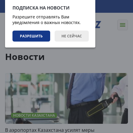
09.08.2026
02:54:25
ПОДПИСКА НА НОВОСТИ
Разрешите отправлять Вам
уведомления о важных новостях.
РАЗРЕШИТЬ
НЕ СЕЙЧАС
Новости
Новости
НОВОСТИ КАЗАХСТАНА
В аэропортах Казахстана усилят меры