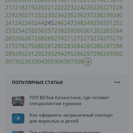
217
218
219
220
221
222
223
224
225
226
227
228
229
230
231
232
233
234
235
236
237
238
239
240
241
242
243
244
245
246
247
248
249
250
251
252
253
254
255
256
257
258
259
260
261
262
263
264
265
266
267
268
269
270
271
272
273
274
275
276
277
278
279
280
281
282
283
284
285
286
287
288
289
290
291
292
293
294
295
296
297
298
299
300
301
302
303
304
305
306
307
308
ПОПУЛЯРНЫЕ СТАТЬИ
ТОП ВУЗов Казахстана, где готовят
специалистов туризма
Как оформить заграничный паспорт
для взрослых и детей
Топ сайтов с горящими турами