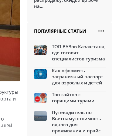
распродажу: скидки до 30%
на...
ПОПУЛЯРНЫЕ СТАТЬИ
ТОП ВУЗов Казахстана,
где готовят
специалистов туризма
Как оформить
заграничный паспорт
для взрослых и детей
руктуры
Топ сайтов с
орта и
горящими турами
Путеводитель по
го
Вьетнаму: стоимость
одного дня
льшей
проживания и прайс