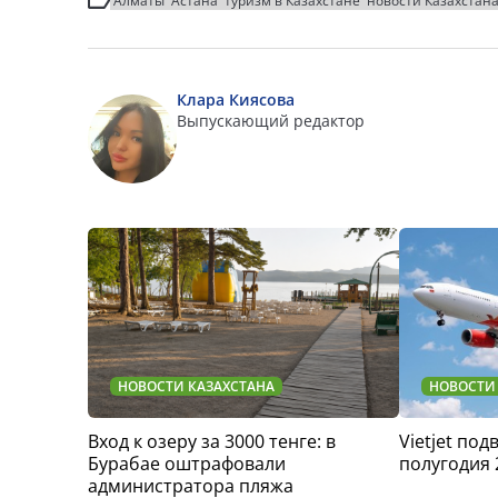
Алматы
Астана
туризм в Казахстане
новости Казахстан
Клара Киясова
Выпускающий редактор
НОВОСТИ КАЗАХСТАНА
НОВОСТИ
Вход к озеру за 3000 тенге: в
Vietjet по
Бурабае оштрафовали
полугодия 
администратора пляжа