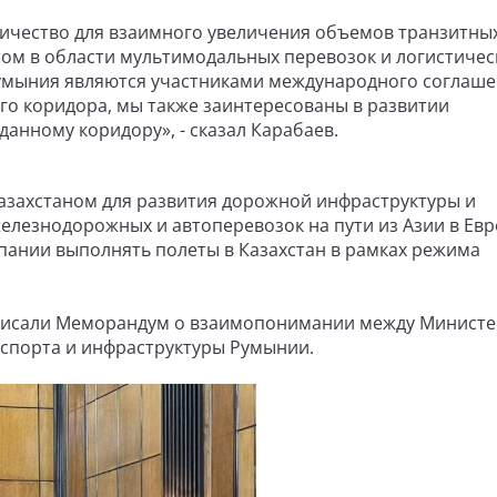
ничество для взаимного увеличения объемов транзитны
ом в области мультимодальных перевозок и логистичес
 Румыния являются участниками международного соглаше
о коридора, мы также заинтересованы в развитии
данному коридору», - сказал Карабаев.
Казахстаном для развития дорожной инфраструктуры и
елезнодорожных и автоперевозок на пути из Азии в Евр
пании выполнять полеты в Казахстан в рамках режима
дписали Меморандум о взаимопонимании между Минист
нспорта и инфраструктуры Румынии.