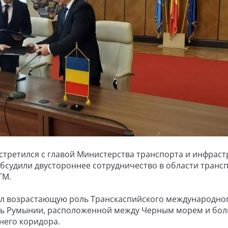
встретился с главой Министерства транспорта и инфраст
бсудили двустороннее сотрудничество в области трансп
ТМ.
нул возрастающую роль Транскаспийского международно
оль Румынии, расположенной между Черным морем и бо
него коридора.