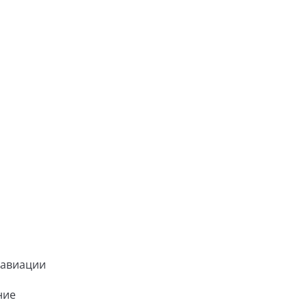
 авиации
ние