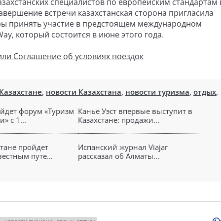
захстанских специалистов по европейским стандартам 
авершение встречи казахстанская сторона пригласила
ры принять участие в предстоящем международном
ay, который состоится в июне этого года.
или Соглашение об условиях поездок
 Казахстане
,
новости Казахстана
,
новости туризма
,
отдых
,
ойдет форум «Туризм
Канье Уэст впервые выступит в
» с 1...
Казахстане: продажи...
стане пройдет
Испанский журнал Viajar
вестным путе...
рассказал об Алматы...