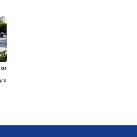
ики
для