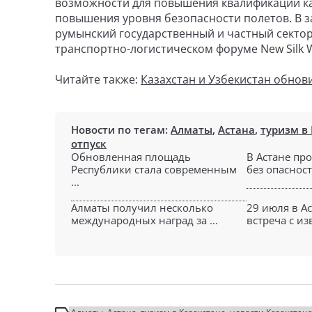
возможности для повышения квалификации ка
повышения уровня безопасности полетов. В з
румынский государственный и частный секто
транспортно-логистическом форуме New Silk W
Читайте также:
Казахстан и Узбекистан обнов
Новости по тегам:
Алматы
,
Астана
,
туризм в
отпуск
Обновленная площадь
В Астане пр
Республики стала современным
без опасности
...
Алматы получил несколько
29 июля в А
международных наград за ...
встреча с из