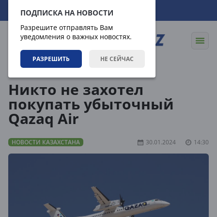
06.08.2026
11:25:03
ПОДПИСКА НА НОВОСТИ
Разрешите отправлять Вам
уведомления о важных новостях.
РАЗРЕШИТЬ
НЕ СЕЙЧАС
Новости
Новости Казахстана
Никто не захотел
покупать убыточный
Qazaq Air
НОВОСТИ КАЗАХСТАНА
30.01.2024
14:30