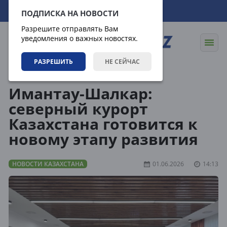
06.08.2026
19:55:14
ПОДПИСКА НА НОВОСТИ
Разрешите отправлять Вам
уведомления о важных новостях.
РАЗРЕШИТЬ
НЕ СЕЙЧАС
Новости
Новости Казахстана
Имантау-Шалкар:
северный курорт
Казахстана готовится к
новому этапу развития
НОВОСТИ КАЗАХСТАНА
01.06.2026
14:13