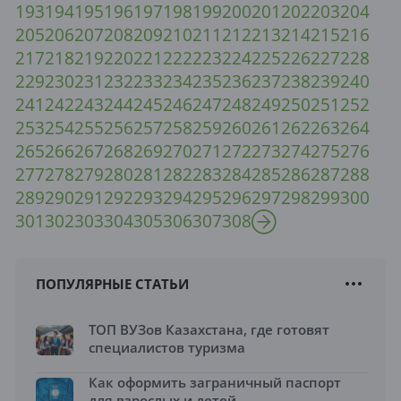
193
194
195
196
197
198
199
200
201
202
203
204
205
206
207
208
209
210
211
212
213
214
215
216
217
218
219
220
221
222
223
224
225
226
227
228
229
230
231
232
233
234
235
236
237
238
239
240
241
242
243
244
245
246
247
248
249
250
251
252
253
254
255
256
257
258
259
260
261
262
263
264
265
266
267
268
269
270
271
272
273
274
275
276
277
278
279
280
281
282
283
284
285
286
287
288
289
290
291
292
293
294
295
296
297
298
299
300
301
302
303
304
305
306
307
308
ПОПУЛЯРНЫЕ СТАТЬИ
ТОП ВУЗов Казахстана, где готовят
специалистов туризма
Как оформить заграничный паспорт
для взрослых и детей