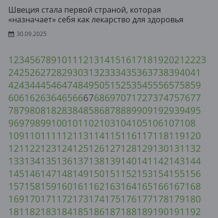
Швеция стала первой страной, которая
«назначает» себя как лекарство для здоровья
30.09.2025
1
2
3
4
5
6
7
8
9
10
11
12
13
14
15
16
17
18
19
20
21
22
23
24
25
26
27
28
29
30
31
32
33
34
35
36
37
38
39
40
41
42
43
44
45
46
47
48
49
50
51
52
53
54
55
56
57
58
59
60
61
62
63
64
65
66
67
68
69
70
71
72
73
74
75
76
77
78
79
80
81
82
83
84
85
86
87
88
89
90
91
92
93
94
95
96
97
98
99
100
101
102
103
104
105
106
107
108
109
110
111
112
113
114
115
116
117
118
119
120
121
122
123
124
125
126
127
128
129
130
131
132
133
134
135
136
137
138
139
140
141
142
143
144
145
146
147
148
149
150
151
152
153
154
155
156
157
158
159
160
161
162
163
164
165
166
167
168
169
170
171
172
173
174
175
176
177
178
179
180
181
182
183
184
185
186
187
188
189
190
191
192