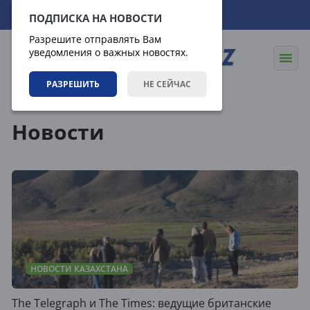
09.08.2026
08:04:47
ПОДПИСКА НА НОВОСТИ
Разрешите отправлять Вам
уведомления о важных новостях.
РАЗРЕШИТЬ
НЕ СЕЙЧАС
Новости
Новости
НОВОСТИ КАЗАХСТАНА
The Telegraph и The Times: ведущие британские