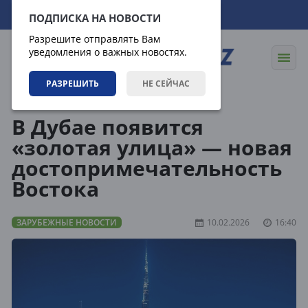
09.08.2026
13:33:34
ПОДПИСКА НА НОВОСТИ
Разрешите отправлять Вам
уведомления о важных новостях.
РАЗРЕШИТЬ
НЕ СЕЙЧАС
Новости
Зарубежные новости
В Дубае появится
«золотая улица» — новая
достопримечательность
Востока
ЗАРУБЕЖНЫЕ НОВОСТИ
10.02.2026
16:40