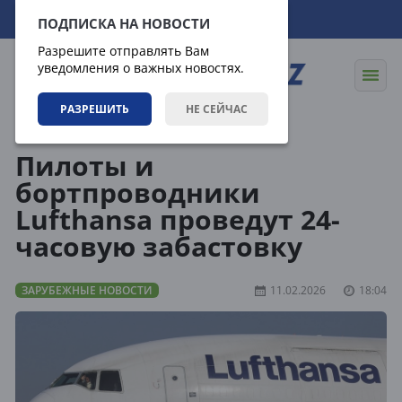
08.08.2026
23:00:20
ПОДПИСКА НА НОВОСТИ
Разрешите отправлять Вам
уведомления о важных новостях.
РАЗРЕШИТЬ
НЕ СЕЙЧАС
Новости
Зарубежные новости
Пилоты и
бортпроводники
Lufthansa проведут 24-
часовую забастовку
ЗАРУБЕЖНЫЕ НОВОСТИ
11.02.2026
18:04