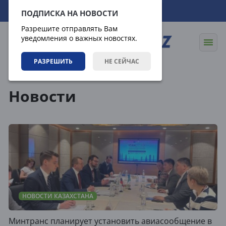
09.08.2026
20:00:55
ПОДПИСКА НА НОВОСТИ
Разрешите отправлять Вам
уведомления о важных новостях.
РАЗРЕШИТЬ
НЕ СЕЙЧАС
Новости
Новости
НОВОСТИ КАЗАХСТАНА
Минтранс планирует установить авиасообщение в