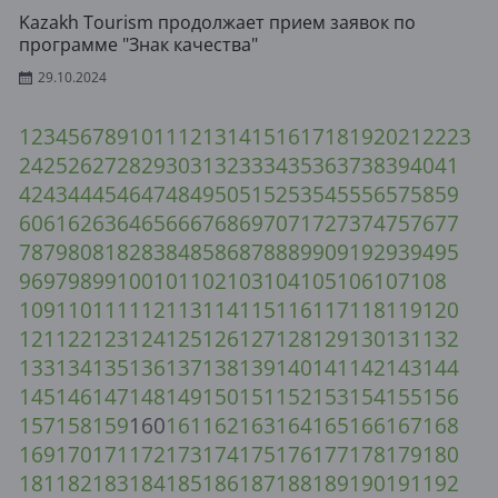
Kazakh Tourism продолжает прием заявок по
программе "Знак качества"
29.10.2024
1
2
3
4
5
6
7
8
9
10
11
12
13
14
15
16
17
18
19
20
21
22
23
24
25
26
27
28
29
30
31
32
33
34
35
36
37
38
39
40
41
42
43
44
45
46
47
48
49
50
51
52
53
54
55
56
57
58
59
60
61
62
63
64
65
66
67
68
69
70
71
72
73
74
75
76
77
78
79
80
81
82
83
84
85
86
87
88
89
90
91
92
93
94
95
96
97
98
99
100
101
102
103
104
105
106
107
108
109
110
111
112
113
114
115
116
117
118
119
120
121
122
123
124
125
126
127
128
129
130
131
132
133
134
135
136
137
138
139
140
141
142
143
144
145
146
147
148
149
150
151
152
153
154
155
156
157
158
159
160
161
162
163
164
165
166
167
168
169
170
171
172
173
174
175
176
177
178
179
180
181
182
183
184
185
186
187
188
189
190
191
192