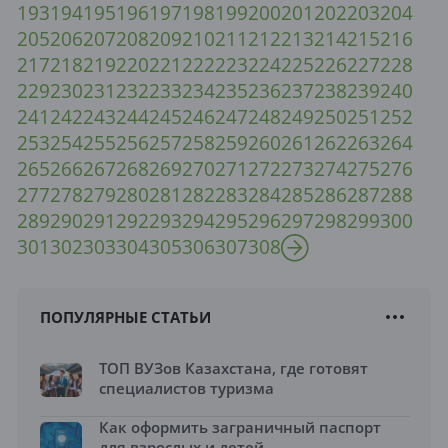
193
194
195
196
197
198
199
200
201
202
203
204
205
206
207
208
209
210
211
212
213
214
215
216
217
218
219
220
221
222
223
224
225
226
227
228
229
230
231
232
233
234
235
236
237
238
239
240
241
242
243
244
245
246
247
248
249
250
251
252
253
254
255
256
257
258
259
260
261
262
263
264
265
266
267
268
269
270
271
272
273
274
275
276
277
278
279
280
281
282
283
284
285
286
287
288
289
290
291
292
293
294
295
296
297
298
299
300
301
302
303
304
305
306
307
308
ПОПУЛЯРНЫЕ СТАТЬИ
ТОП ВУЗов Казахстана, где готовят
специалистов туризма
Как оформить заграничный паспорт
для взрослых и детей