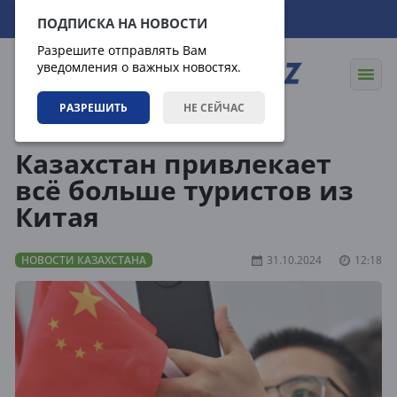
06.08.2026
23:12:06
ПОДПИСКА НА НОВОСТИ
Разрешите отправлять Вам
уведомления о важных новостях.
РАЗРЕШИТЬ
НЕ СЕЙЧАС
Новости
Новости Казахстана
Казахстан привлекает
всё больше туристов из
Китая
НОВОСТИ КАЗАХСТАНА
31.10.2024
12:18