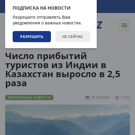
08.08.2026
08:19:51
ПОДПИСКА НА НОВОСТИ
Разрешите отправлять Вам
уведомления о важных новостях.
РАЗРЕШИТЬ
НЕ СЕЙЧАС
Новости
Зарубежные новости
Число прибытий
туристов из Индии в
Казахстан выросло в 2,5
раза
ЗАРУБЕЖНЫЕ НОВОСТИ
29.10.2024
11:02