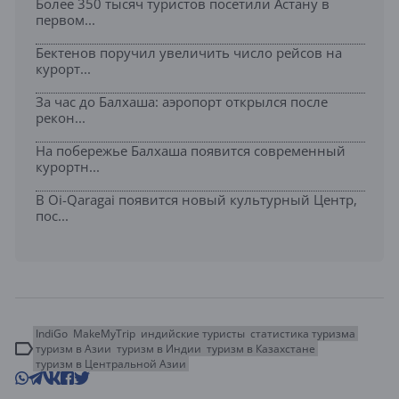
Более 350 тысяч туристов посетили Астану в
первом...
Бектенов поручил увеличить число рейсов на
курорт...
За час до Балхаша: аэропорт открылся после
рекон...
На побережье Балхаша появится современный
курортн...
В Oi-Qaragai появится новый культурный Центр,
пос...
IndiGo
MakeMyTrip
индийские туристы
статистика туризма
туризм в Азии
туризм в Индии
туризм в Казахстане
туризм в Центральной Азии