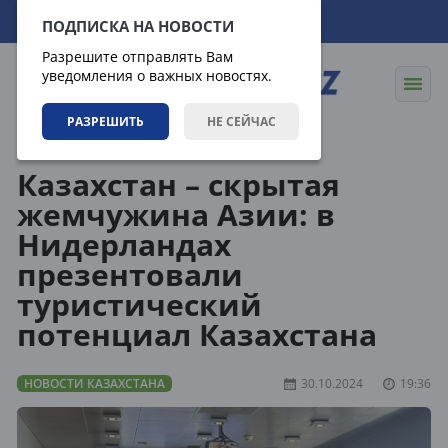
08.08.2026
18:32:44
ПОДПИСКА НА НОВОСТИ
Разрешите отправлять Вам
уведомления о важных новостях.
РАЗРЕШИТЬ
НЕ СЕЙЧАС
Новости
Новости Казахстана
Казахстан – скрытая
жемчужина Азии: в
Нидерландах
презентовали
туристический
потенциал Казахстана
НОВОСТИ КАЗАХСТАНА
30.10.2024
19:36