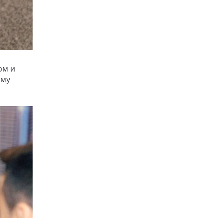
ом и
ому