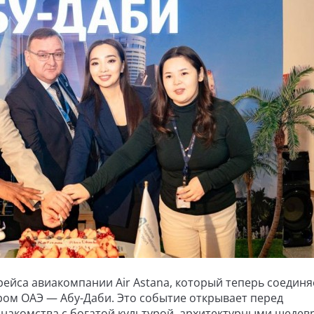
ейса авиакомпании Air Astana, который теперь соединя
тром ОАЭ — Абу-Даби. Это событие открывает перед
накомства с богатой культурой, архитектурными шедев