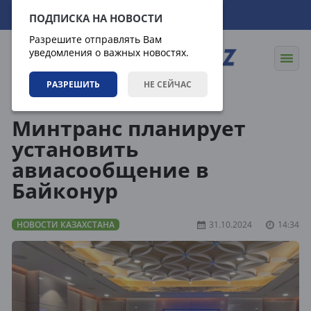
09.08.2026
10:11:59
ПОДПИСКА НА НОВОСТИ
Разрешите отправлять Вам
уведомления о важных новостях.
РАЗРЕШИТЬ
НЕ СЕЙЧАС
Новости
Новости Казахстана
Минтранс планирует
установить
авиасообщение в
Байконур
НОВОСТИ КАЗАХСТАНА
31.10.2024
14:34