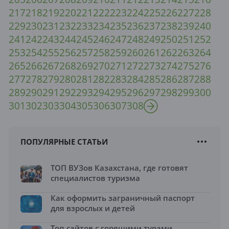
217
218
219
220
221
222
223
224
225
226
227
228
229
230
231
232
233
234
235
236
237
238
239
240
241
242
243
244
245
246
247
248
249
250
251
252
253
254
255
256
257
258
259
260
261
262
263
264
265
266
267
268
269
270
271
272
273
274
275
276
277
278
279
280
281
282
283
284
285
286
287
288
289
290
291
292
293
294
295
296
297
298
299
300
301
302
303
304
305
306
307
308
ПОПУЛЯРНЫЕ СТАТЬИ
ТОП ВУЗов Казахстана, где готовят
специалистов туризма
Как оформить заграничный паспорт
для взрослых и детей
Топ сайтов с горящими турами