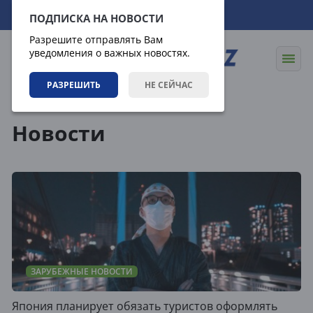
09.08.2026
00:31:09
ПОДПИСКА НА НОВОСТИ
Разрешите отправлять Вам
уведомления о важных новостях.
РАЗРЕШИТЬ
НЕ СЕЙЧАС
Новости
Новости
ЗАРУБЕЖНЫЕ НОВОСТИ
Япония планирует обязать туристов оформлять