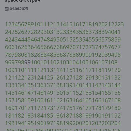
арабских стран
04.06.2025
1
2
3
4
5
6
7
8
9
10
11
12
13
14
15
16
17
18
19
20
21
22
23
24
25
26
27
28
29
30
31
32
33
34
35
36
37
38
39
40
41
42
43
44
45
46
47
48
49
50
51
52
53
54
55
56
57
58
59
60
61
62
63
64
65
66
67
68
69
70
71
72
73
74
75
76
77
78
79
80
81
82
83
84
85
86
87
88
89
90
91
92
93
94
95
96
97
98
99
100
101
102
103
104
105
106
107
108
109
110
111
112
113
114
115
116
117
118
119
120
121
122
123
124
125
126
127
128
129
130
131
132
133
134
135
136
137
138
139
140
141
142
143
144
145
146
147
148
149
150
151
152
153
154
155
156
157
158
159
160
161
162
163
164
165
166
167
168
169
170
171
172
173
174
175
176
177
178
179
180
181
182
183
184
185
186
187
188
189
190
191
192
193
194
195
196
197
198
199
200
201
202
203
204
205
206
207
208
209
210
211
212
213
214
215
216