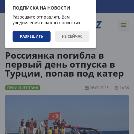
08.08.2026
20:13:49
ПОДПИСКА НА НОВОСТИ
Разрешите отправлять Вам
уведомления о важных новостях.
РАЗРЕШИТЬ
НЕ СЕЙЧАС
Новости
Происшествия
Россиянка погибла в
первый день отпуска в
Турции, попав под катер
ПРОИСШЕСТВИЯ
26.09.2025
14:36