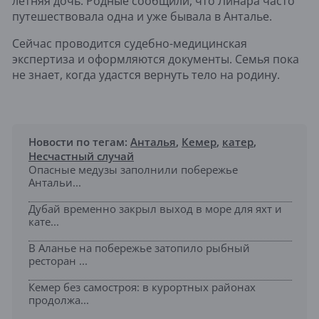
летняя дочь. Родные сообщили, что Линара часто
путешествовала одна и уже бывала в Анталье.
Сейчас проводится судебно-медицинская
экспертиза и оформляются документы. Семья пока
не знает, когда удастся вернуть тело на родину.
Новости по тегам:
Анталья
,
Кемер
,
катер
,
Несчастный случай
Опасные медузы заполнили побережье
Антальи...
Дубай временно закрыл выход в море для яхт и
кате...
В Аланье на побережье затопило рыбный
ресторан ...
Кемер без самостроя: в курортных районах
продолжа...