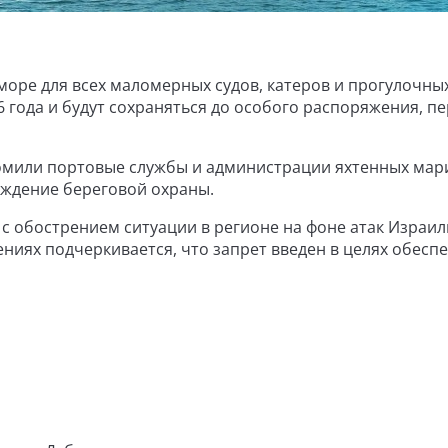
море для всех маломерных судов, катеров и прогулочных
 года и будут сохраняться до особого распоряжения, п
домили портовые службы и администрации яхтенных мар
еждение береговой охраны.
 с обострением ситуации в регионе на фоне атак Израи
ниях подчеркивается, что запрет введен в целях обесп