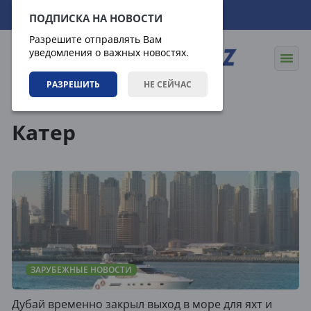
07.08.2026
15:52:05
ПОДПИСКА НА НОВОСТИ
Разрешите отправлять Вам
уведомления о важных новостях.
РАЗРЕШИТЬ
НЕ СЕЙЧАС
Теги
Катер
ЗАРУБЕЖНЫЕ НОВОСТИ
Дубай временно закрыл выход в море для яхт и