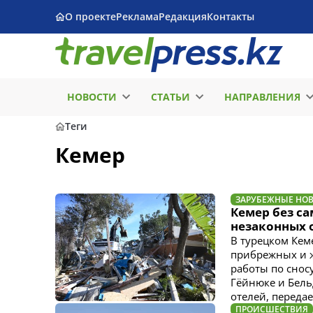
О проекте
Реклама
Редакция
Контакты
НОВОСТИ
СТАТЬИ
НАПРАВЛЕНИЯ
Теги
Кемер
ЗАРУБЕЖНЫЕ НО
Кемер без са
незаконных 
В турецком Кем
прибрежных и ж
работы по сносу
Гёйнюке и Бель
отелей, передае
ПРОИСШЕСТВИЯ