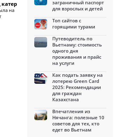
заграничный паспорт
 катер
для взрослых и детей
ыла на
т
Топ сайтов с
горящими турами
Путеводитель по
Вьетнаму: стоимость
одного дня
проживания и прайс
на услуги
Как подать заявку на
лотерею Green Card
2025: Рекомендации
для граждан
Казахстана
Впечатления из
Нячанга: полезные 10
советов для тех, кто
едет во Вьетнам