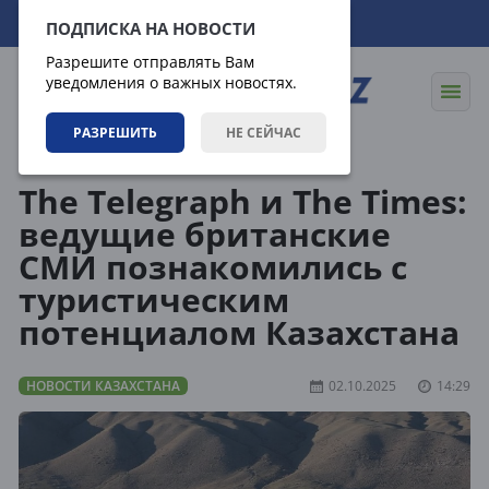
06.08.2026
17:26:37
ПОДПИСКА НА НОВОСТИ
Разрешите отправлять Вам
уведомления о важных новостях.
РАЗРЕШИТЬ
НЕ СЕЙЧАС
Новости
Новости Казахстана
The Telegraph и The Times:
ведущие британские
СМИ познакомились с
туристическим
потенциалом Казахстана
НОВОСТИ КАЗАХСТАНА
02.10.2025
14:29