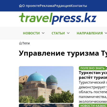
О проекте
Реклама
Редакция
Контакты
НОВОСТИ
СТАТЬИ
НАПРАВЛЕНИЯ
Теги
Управление туризма Т
ПОЛЕЗНО ЗНАТЬ
Туркестан ус
растёт туриз
Туристический 
демонстрирует 
область постеп
паломничества,
экологическим
НОВОСТИ КАЗАХС