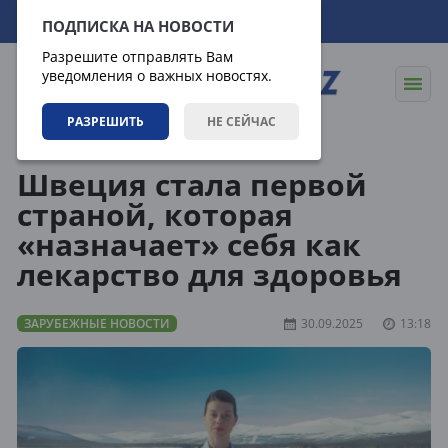
08.08.2026
23:37:13
ПОДПИСКА НА НОВОСТИ
Разрешите отправлять Вам
уведомления о важных новостях.
РАЗРЕШИТЬ
НЕ СЕЙЧАС
Новости
Зарубежные новости
Швеция стала первой
страной, которая
«назначает» себя как
лекарство для здоровья
ЗАРУБЕЖНЫЕ НОВОСТИ
30.09.2025
13:18