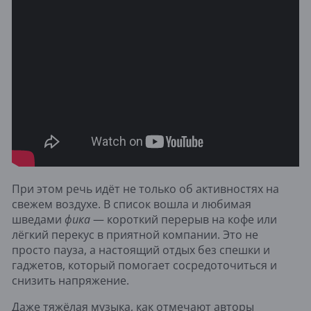
При этом речь идёт не только об активностях на
свежем воздухе. В список вошла и любимая
шведами
фика
— короткий перерыв на кофе или
лёгкий перекус в приятной компании. Это не
просто пауза, а настоящий отдых без спешки и
гаджетов, который помогает сосредоточиться и
снизить напряжение.
Даже тяжёлая музыка, как отмечают авторы