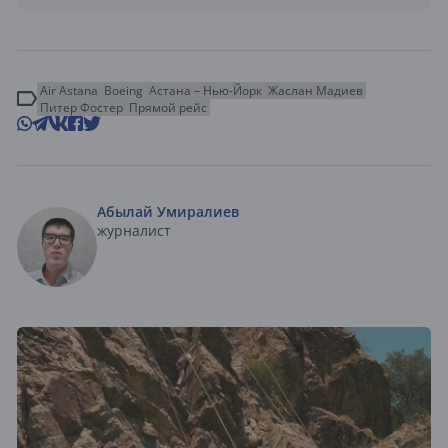
Air Astana
Boeing
Астана – Нью-Йорк
Жаслан Мадиев
Питер Фостер
Прямой рейс
Абылай Умиралиев
журналист