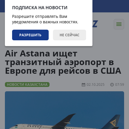
09.08.2026
17:02:40
ПОДПИСКА НА НОВОСТИ
Разрешите отправлять Вам
уведомления о важных новостях.
РАЗРЕШИТЬ
НЕ СЕЙЧАС
Новости
Новости Казахстана
Air Astana ищет
транзитный аэропорт в
Европе для рейсов в США
НОВОСТИ КАЗАХСТАНА
02.10.2025
07:59