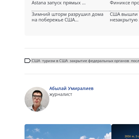
Astana запуск прямых ...
Финиксе про
Зимний шторм разрушил дома
США вышли и
на побережье США...
незакрытую 
США
туризм в США
закрытие федеральных органов
пос
Абылай Умиралиев
журналист