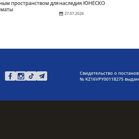
ным пространством для
наследия ЮНЕСКО
лматы
27.07.2026
Свидетельство о постанов
№ KZ16VPY00118275 выдано