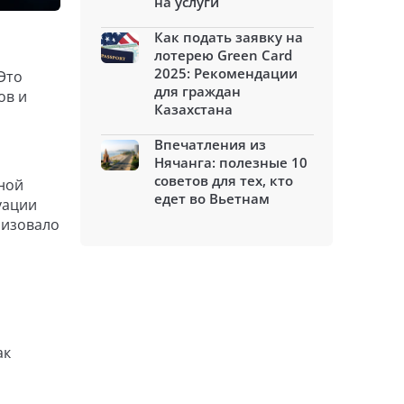
на услуги
Как подать заявку на
лотерею Green Card
2025: Рекомендации
Это
для граждан
ов и
Казахстана
Впечатления из
Нячанга: полезные 10
советов для тех, кто
ной
едет во Вьетнам
уации
лизовало
ак