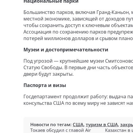
Национальные парки
Большинство парков, включая Гранд-Каньон, м
местной экономике, зависящей от доходов пу
чтобы сохранить доступ к ключевым объектам
Ассоциация по сохранению парков предупрежд
потерей миллионов долларов и срывом планов
Музеи и достопримечательности
Под угрозой — крупнейшие музеи Смитсоновск
Статую Свободы. В первые дни часть объектов
двери будут закрыты.
Паспорта и визы
Госдепартамент продолжит работу: выдача пас
консульства США по всему миру не зависят н
Новости по тегам:
США
,
туризм в США
,
закр
Токаев обсудил с главой Air
Казахстан в