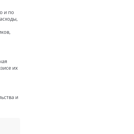
о и по
асходы,
ков,
чая
изисе их
льства и