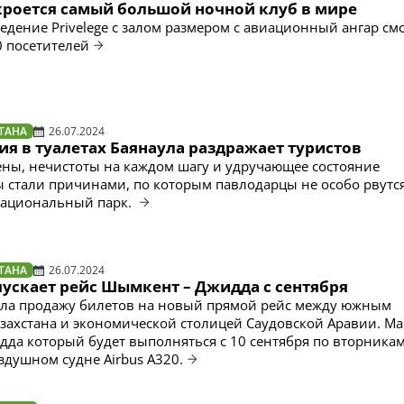
кроется самый большой ночной клуб в мире
едение Privelege с залом размером с авиационный ангар см
0 посетителей
ТАНА
26.07.2024
я в туалетах Баянаула раздражает туристов
ы, нечистоты на каждом шагу и удручающее состояние
 стали причинами, по которым павлодарцы не особо рвутся
национальный парк.
ТАНА
26.07.2024
апускает рейс Шымкент – Джидда с сентября
рыла продажу билетов на новый прямой рейс между южным
захстана и экономической столицей Саудовской Аравии. М
да который будет выполняться с 10 сентября по вторникам
здушном судне Airbus А320.