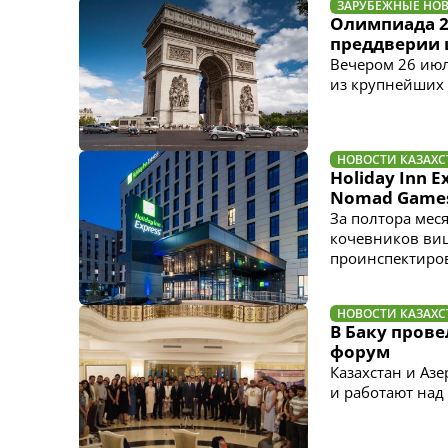
ЗАРУБЕЖНЫЕ НО
Олимпиада 2
преддверии 
Вечером 26 июл
из крупнейших
НОВОСТИ КАЗАХС
Holiday Inn 
Nomad Game
За полтора мес
кочевников виц
проинспектиров
НОВОСТИ КАЗАХС
В Баку пров
форум
Казахстан и Аз
и работают над