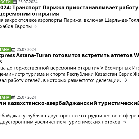
ВОСТИ
26.07.2024
024: Транспорт Парижа приостанавливает работу
церемонии открытия
я закроются все аэропорты Парижа, включая Шарль-де-Голл
 хабов Европы
ТАНА
25.07.2024
Express Astana-Turan готовится встретить атлетов W
s
яца до торжественной церемонии открытия V Всемирных Иг
е-министр туризма и спорта Республики Казахстан Серик Ж
ал работу отелей, в которых разместятся делегации.
ТАНА
25.07.2024
ели казахстанско-азербайджанский туристически
ербайджан углубляют двустороннее сотрудничество в сфере 
 двусторонним увеличением туристических потоков.