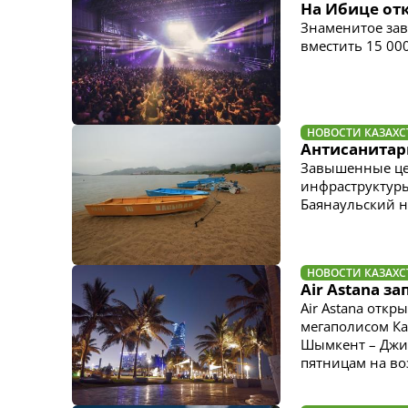
На Ибице от
Знаменитое зав
вместить 15 00
НОВОСТИ КАЗАХС
Антисанитари
Завышенные цен
инфраструктуры
Баянаульский 
НОВОСТИ КАЗАХС
Air Astana з
Air Astana отк
мегаполисом Ка
Шымкент – Джид
пятницам на во