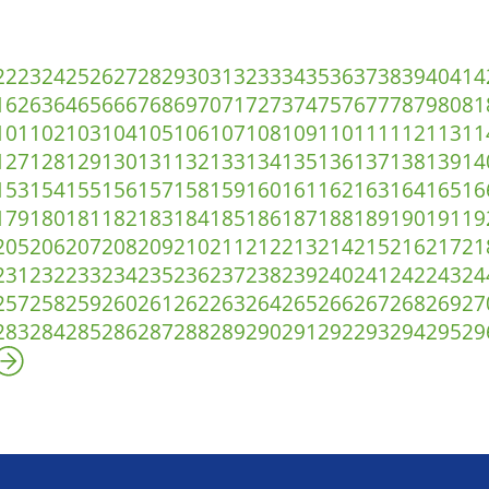
22
23
24
25
26
27
28
29
30
31
32
33
34
35
36
37
38
39
40
41
4
1
62
63
64
65
66
67
68
69
70
71
72
73
74
75
76
77
78
79
80
81
101
102
103
104
105
106
107
108
109
110
111
112
113
11
127
128
129
130
131
132
133
134
135
136
137
138
139
14
153
154
155
156
157
158
159
160
161
162
163
164
165
16
179
180
181
182
183
184
185
186
187
188
189
190
191
19
205
206
207
208
209
210
211
212
213
214
215
216
217
21
231
232
233
234
235
236
237
238
239
240
241
242
243
24
257
258
259
260
261
262
263
264
265
266
267
268
269
27
283
284
285
286
287
288
289
290
291
292
293
294
295
29