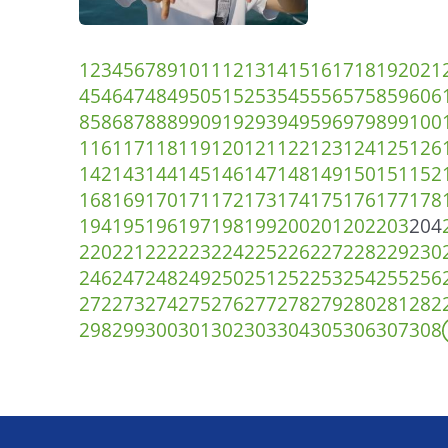
1
2
3
4
5
6
7
8
9
10
11
12
13
14
15
16
17
18
19
20
21
45
46
47
48
49
50
51
52
53
54
55
56
57
58
59
60
6
85
86
87
88
89
90
91
92
93
94
95
96
97
98
99
100
116
117
118
119
120
121
122
123
124
125
126
142
143
144
145
146
147
148
149
150
151
152
168
169
170
171
172
173
174
175
176
177
178
194
195
196
197
198
199
200
201
202
203
204
220
221
222
223
224
225
226
227
228
229
230
246
247
248
249
250
251
252
253
254
255
256
272
273
274
275
276
277
278
279
280
281
282
298
299
300
301
302
303
304
305
306
307
308