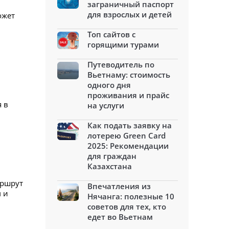
заграничный паспорт
для взрослых и детей
ожет
Топ сайтов с
горящими турами
Путеводитель по
Вьетнаму: стоимость
одного дня
проживания и прайс
 в
на услуги
Как подать заявку на
лотерею Green Card
2025: Рекомендации
для граждан
Казахстана
аршрут
Впечатления из
 и
Нячанга: полезные 10
советов для тех, кто
едет во Вьетнам