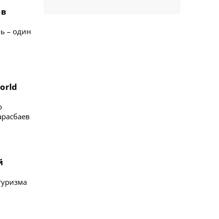
 в
ь – один
orld
р
арасбаев
й
туризма