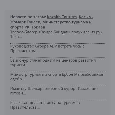
Новости по тегам:
Kazakh Tourism
,
Касым-
Жомарт Токаев
,
Министерство туризма и
спорта РК
,
Токаев
Тревел-блогер Жазира Байдалы получила из рук
Тока...
Руководство Groupe ADP встретилось с
Президентом ...
Байконур станет одним из центров развития
туристи...
Министр туризма и спорта Ербол Мырзабосынов
одобр...
Имантау-Шалкар: северный курорт Казахстана
готови...
Казахстан делает ставку на туризм: в
Правительств...