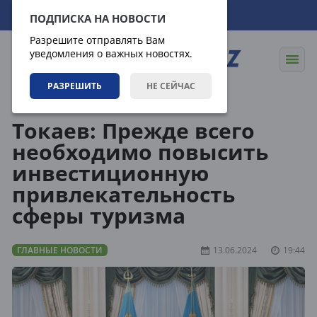
07.08.2026
18:12:53
ПОДПИСКА НА НОВОСТИ
Разрешите отправлять Вам
уведомления о важных новостях.
РАЗРЕШИТЬ
НЕ СЕЙЧАС
Новости
Главные новости
Токаев: Прежде всего
необходимо повысить
инвестиционную
привлекательность
сферы туризма
ГЛАВНЫЕ НОВОСТИ
13.06.2024
19:44