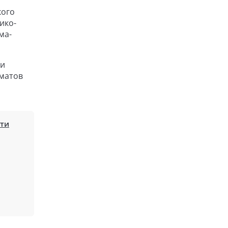
кого
ико-
ма-
ри
иматов
ти