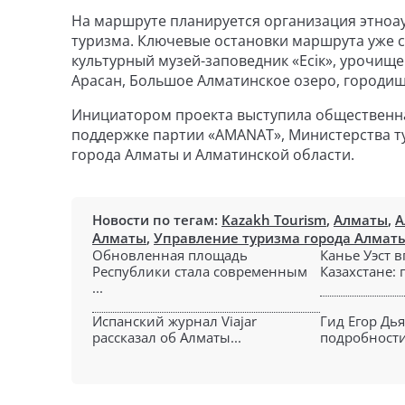
На маршруте планируется организация этноау
туризма. Ключевые остановки маршрута уже с
культурный музей-заповедник «Есік», урочище
Арасан, Большое Алматинское озеро, городище Т
Инициатором проекта выступила общественная
поддержке партии «AMANAT», Министерства тур
города Алматы и Алматинской области.
Новости по тегам:
Kazakh Tourism
,
Алматы
,
А
Алматы
,
Управление туризма города Алмат
Обновленная площадь
Канье Уэст 
Республики стала современным
Казахстане: 
...
Испанский журнал Viajar
Гид Егор Дь
рассказал об Алматы...
подробности 