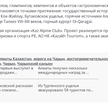
лов, глэмпингов, кемпингов и объектов гастрономичес
тановятся точками притяжения: государственный истор
 Кок-Жайлау, Бутаковское ущелье, горячие источники Ал
алхиз VIII–XIII веков, горный курорт Oi-Qaragai.
 организация «Kaz Alpine Club». Проект реализуется п
изма и спорта РК, АО НК «Kazakh Tourism», а также ак
лматы Казахстан
,
дорога на Чарын
,
достопримечательнос
ы
,
Чарын
,
Чарынский каньон
впервые выступит в
Алматы получил несколько
продажи...
международных наград за ...
яковский рассказал
Из Тургенского ущелья
спасени...
эвакуировали 58 туристов по...