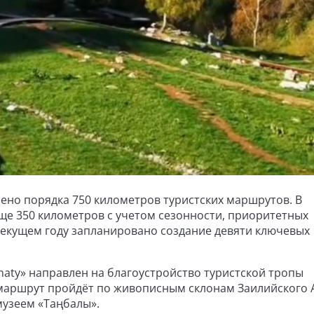
оено порядка 750 километров туристских маршрутов. В
ще 350 километров с учетом сезонности, приоритетных
текущем году запланировано создание девяти ключевых
naty» направлен на благоустройство туристской тропы
маршрут пройдёт по живописным склонам Заилийского А
музеем «Таңбалы».