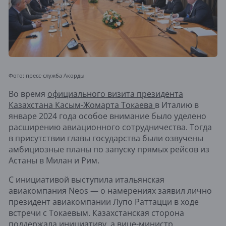
Фото: пресс-служба Акорды
Во время
официального визита президента
Казахстана Касым-Жомарта Токаева
в Италию в
январе 2024 года особое внимание было уделено
расширению авиационного сотрудничества. Тогда
в присутствии главы государства были озвучены
амбициозные планы по запуску прямых рейсов из
Астаны в Милан и Рим.
С инициативой выступила итальянская
авиакомпания Neos — о намерениях заявил лично
президент авиакомпании Лупо Раттацци в ходе
встречи с Токаевым. Казахстанская сторона
поддержала инициативу, а вице-министр