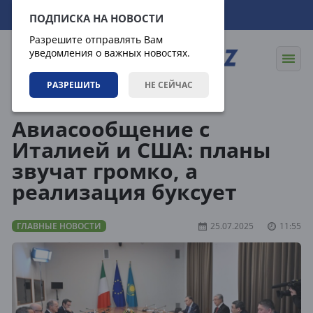
09.08.2026
13:33:55
ПОДПИСКА НА НОВОСТИ
Разрешите отправлять Вам
уведомления о важных новостях.
РАЗРЕШИТЬ
НЕ СЕЙЧАС
Новости
Главные новости
Авиасообщение с
Италией и США: планы
звучат громко, а
реализация буксует
ГЛАВНЫЕ НОВОСТИ
25.07.2025
11:55