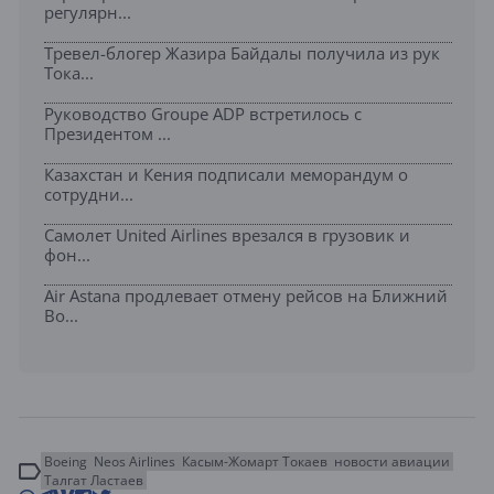
регулярн...
Тревел-блогер Жазира Байдалы получила из рук
Тока...
Руководство Groupe ADP встретилось с
Президентом ...
Казахстан и Кения подписали меморандум о
сотрудни...
Самолет United Airlines врезался в грузовик и
фон...
Air Astana продлевает отмену рейсов на Ближний
Во...
Boeing
Neos Airlines
Касым-Жомарт Токаев
новости авиации
Талгат Ластаев