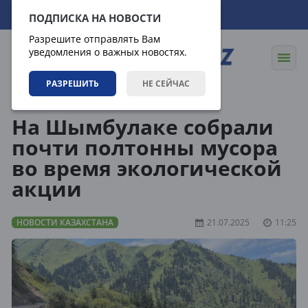
10.08.2026
10:24:53
ПОДПИСКА НА НОВОСТИ
Разрешите отправлять Вам
уведомления о важных новостях.
РАЗРЕШИТЬ
НЕ СЕЙЧАС
Новости
Новости Казахстана
На Шымбулаке собрали
почти полтонны мусора
во время экологической
акции
НОВОСТИ КАЗАХСТАНА
21.07.2025
11:25