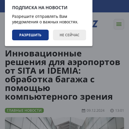
09.08.2026
08:40:57
ПОДПИСКА НА НОВОСТИ
Разрешите отправлять Вам
уведомления о важных новостях.
РАЗРЕШИТЬ
НЕ СЕЙЧАС
Новости
Главные новости
Инновационные
решения для аэропортов
от SITA и IDEMIA:
обработка багажа с
помощью
компьютерного зрения
ГЛАВНЫЕ НОВОСТИ
09.12.2024
13:01