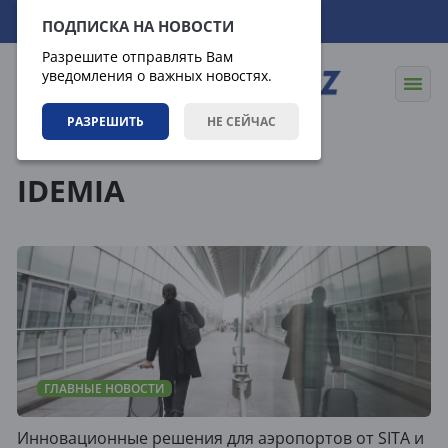
08.08.2026
20:15:39
ПОДПИСКА НА НОВОСТИ
Разрешите отправлять Вам
уведомления о важных новостях.
РАЗРЕШИТЬ
НЕ СЕЙЧАС
Теги
IDEMIA
ГЛАВНЫЕ НОВОСТИ
Инновационные решения для аэропортов от SITA и