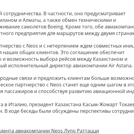
 сотрудничества. В частности, оно предусматривает
иланом и Алматы, а также обмен техническими и
живание самолетов Boeing. Кроме того, обе авиакомпа
тного предприятия для маршрутов между двумя страна
ртнерство с Neos и с нетерпением ждем совместных ини
я наших общих клиентов. Это соглашение обеспечит
о и возможность выбора рейсов между Казахстаном и
вный исполнительный директор авиакомпании Air Astana.
народные связи и предложить клиентам больше возможн
ческое партнерство с Neos станет еще одним шагом в эт
я пассажиров и способствуя развитию авиационной инд
а в Италию, президент Казахстана Касым-Жомарт Токае
. В ходе беседы были обсуждены перспективы сотрудни
идента авиакомпании Neos Лупо Раттацци