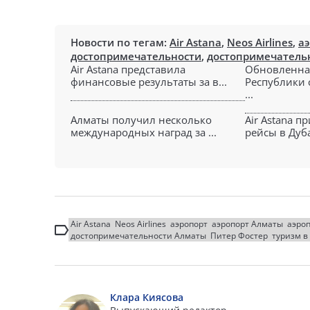
Новости по тегам:
Air Astana
,
Neos Airlines
,
а
достопримечательности
,
достопримечатель
Air Astana представила
Обновленна
финансовые результаты за в...
Республики 
...
Алматы получил несколько
Air Astana п
международных наград за ...
рейсы в Дуба
Air Astana
Neos Airlines
аэропорт
аэропорт Алматы
аэро
достопримечательности Алматы
Питер Фостер
туризм в
Клара Киясова