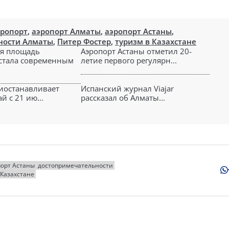
эропорт
,
аэропорт Алматы
,
аэропорт Астаны
,
ности Алматы
,
Питер Фостер
,
туризм в Казахстане
я площадь
Аэропорт Астаны отметил 20-
стала современным
летие первого регулярн...
риостанавливает
Испанский журнал Viajar
й с 21 ию...
рассказал об Алматы...
порт Астаны
достопримечательности
 Казахстане