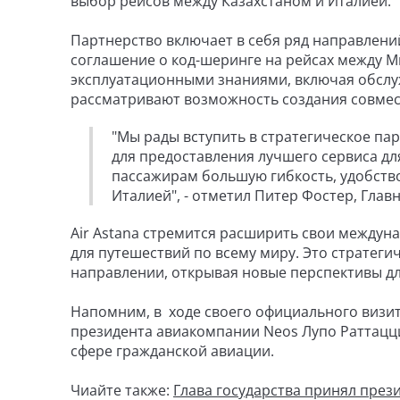
выбор рейсов между Казахстаном и Италией.
Партнерство включает в себя ряд направлений
соглашение о код-шеринге на рейсах между М
эксплуатационными знаниями, включая обслу
рассматривают возможность создания совмес
"Мы рады вступить в стратегическое па
для предоставления лучшего сервиса дл
пассажирам большую гибкость, удобств
Италией", - отметил Питер Фостер, Гла
Air Astana стремится расширить свои между
для путешествий по всему миру. Это стратеги
направлении, открывая новые перспективы дл
Напомним, в ходе своего официального визит
президента авиакомпании Neos Лупо Раттацци
сфере гражданской авиации.
Чиайте также:
Глава государства принял през