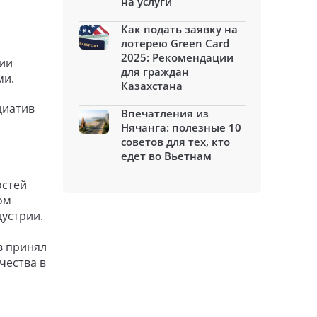
на услуги
Как подать заявку на
лотерею Green Card
2025: Рекомендации
нии
для граждан
ми.
Казахстана
циатив
Впечатления из
Нячанга: полезные 10
советов для тех, кто
едет во Вьетнам
остей
ом
устрии.
в принял
чества в